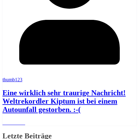
thumb123
Eine wirklich sehr traurige Nachricht!
Weltrekordler Kiptum ist bei einem
Autounfall gestorben. :-(
Weiterlesen
Letzte Beiträge