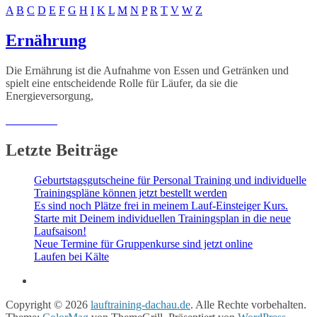
A
B
C
D
E
F
G
H
I
K
L
M
N
P
R
T
V
W
Z
Ernährung
Die Ernährung ist die Aufnahme von Essen und Getränken und
spielt eine entscheidende Rolle für Läufer, da sie die
Energieversorgung,
Weiterlesen
Letzte Beiträge
Geburtstagsgutscheine für Personal Training und individuelle
Trainingspläne können jetzt bestellt werden
Es sind noch Plätze frei in meinem Lauf-Einsteiger Kurs.
Starte mit Deinem individuellen Trainingsplan in die neue
Laufsaison!
Neue Termine für Gruppenkurse sind jetzt online
Laufen bei Kälte
Copyright © 2026
lauftraining-dachau.de
. Alle Rechte vorbehalten.