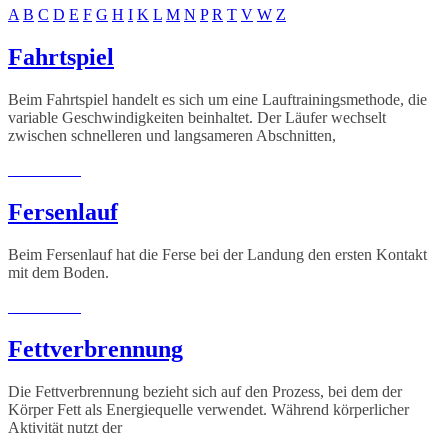
A
B
C
D
E
F
G
H
I
K
L
M
N
P
R
T
V
W
Z
Fahrtspiel
Beim Fahrtspiel handelt es sich um eine Lauftrainingsmethode, die
variable Geschwindigkeiten beinhaltet. Der Läufer wechselt
zwischen schnelleren und langsameren Abschnitten,
Weiterlesen
Fersenlauf
Beim Fersenlauf hat die Ferse bei der Landung den ersten Kontakt
mit dem Boden.
Weiterlesen
Fettverbrennung
Die Fettverbrennung bezieht sich auf den Prozess, bei dem der
Körper Fett als Energiequelle verwendet. Während körperlicher
Aktivität nutzt der