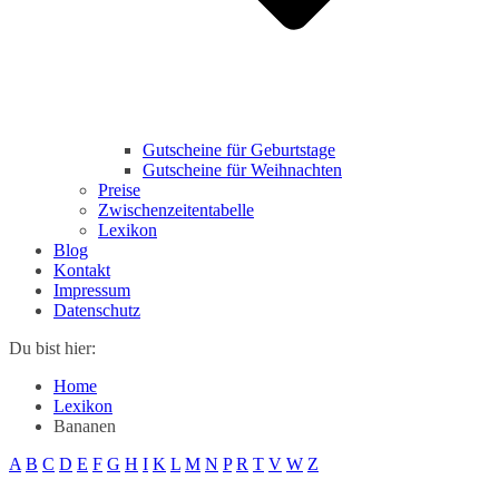
Gutscheine für Geburtstage
Gutscheine für Weihnachten
Preise
Zwischenzeitentabelle
Lexikon
Blog
Kontakt
Impressum
Datenschutz
Du bist hier:
Home
Lexikon
Bananen
A
B
C
D
E
F
G
H
I
K
L
M
N
P
R
T
V
W
Z