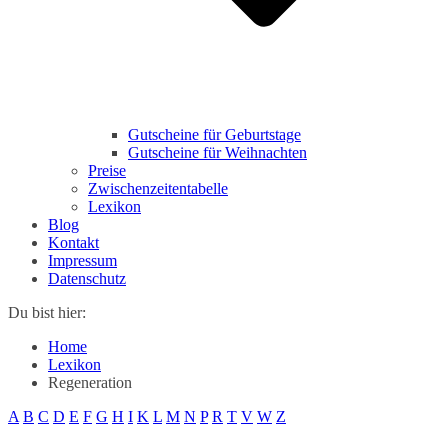
Gutscheine für Geburtstage
Gutscheine für Weihnachten
Preise
Zwischenzeitentabelle
Lexikon
Blog
Kontakt
Impressum
Datenschutz
Du bist hier:
Home
Lexikon
Regeneration
A
B
C
D
E
F
G
H
I
K
L
M
N
P
R
T
V
W
Z